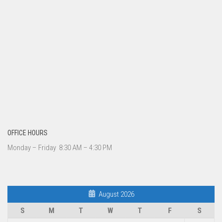
OFFICE HOURS
Monday – Friday 8:30 AM – 4:30 PM
August 2026
S
M
T
W
T
F
S