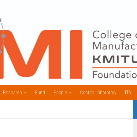
Research
Fund
People
Central Laboratory
ITA