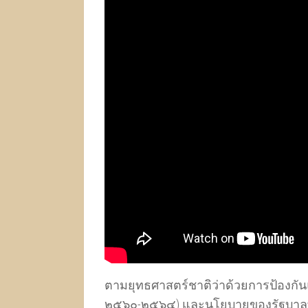
ตามยุทธศาสตร์ชาติว่าด้วยการป้องกัน
๒๕๖๐-๒๕๖๔) และนโยบายของรัฐบาลที่ว