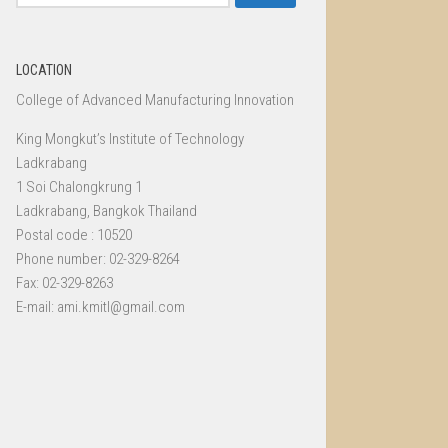
for:
LOCATION
College of Advanced Manufacturing Innovation
King Mongkut’s Institute of Technology
Ladkrabang
1 Soi Chalongkrung 1
Ladkrabang, Bangkok Thailand
Postal code : 10520
Phone number: 02-329-8264
Fax: 02-329-8263
E-mail: ami.kmitl@gmail.com