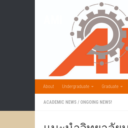
Skip to content
AMI
About
Undergraduate
Graduate
ACADEMIC NEWS
/
ONGOING NEWS!