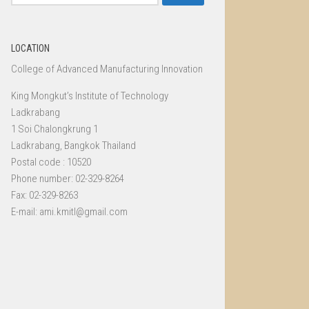
for:
LOCATION
College of Advanced Manufacturing Innovation
King Mongkut’s Institute of Technology
Ladkrabang
1 Soi Chalongkrung 1
Ladkrabang, Bangkok Thailand
Postal code : 10520
Phone number: 02-329-8264
Fax: 02-329-8263
E-mail: ami.kmitl@gmail.com