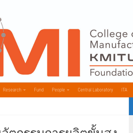
Research
Fund
People
Central Laboratory
ITA